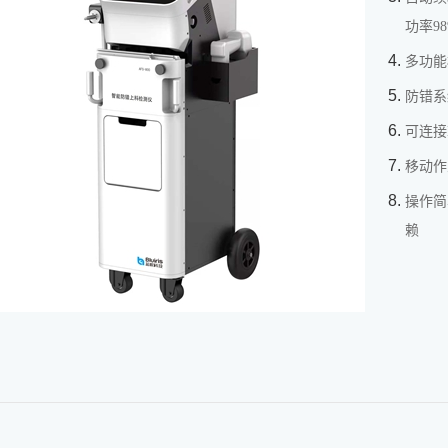
功率9
多功能
防错系
可连接
移动作
操作简
赖